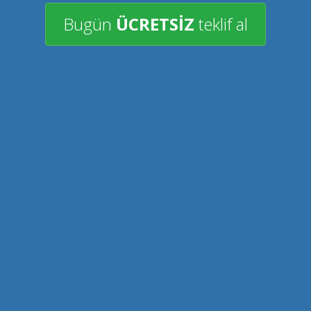
Bugün
ÜCRETSİZ
teklif al