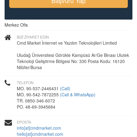
Başvuru Yap
Merkez Ofis
BİZİ ZİYARET EDİN
Cmd Market İnternet ve Yazılım Teknolojileri Limited
Uludağ Üniversitesi Görükle Kampüsü Ar/Ge Binası Ulutek
Teknoloji Geliştirme Bölgesi No: 330 Posta Kodu: 16120
Nilüfer/Bursa
TELEFON
MO. 90-537-2446431
(Call)
MO. 90-542-7872255
(Call & WhatsApp)
TR. 0850-346-6072
PO. 48-69-3945684
EPOSTA
info[at]cmdmarket.com
hello[at]cmdmarket.com