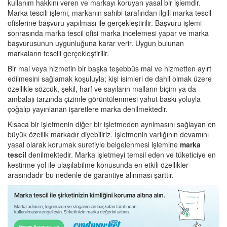
kullanım hakkını veren ve markayı koruyan yasal bir işlemdir.
Marka tescili işlemi, markanın sahibi tarafından ilgili marka tescil
ofislerine başvuru yapılması ile gerçekleştirilir. Başvuru işlemi
sonrasında marka tescil ofisi marka incelemesi yapar ve marka
başvurusunun uygunluğuna karar verir. Uygun bulunan
markaların tescili gerçekleştirilir.
Bir mal veya hizmetin bir başka teşebbüs mal ve hizmetten ayırt
edilmesini sağlamak koşuluyla; kişi isimleri de dahil olmak üzere
özellikle sözcük, şekil, harf ve sayıların malların biçim ya da
ambalajı tarzında çizimle görüntülenmesi yahut baskı yoluyla
çoğalıp yayınlanan işaretlere marka denilmektedir.
Kısaca bir işletmenin diğer bir işletmeden ayrılmasını sağlayan en
büyük özellik markadır diyebiliriz. İşletmenin varlığının devamını
yasal olarak korumak suretiyle belgelenmesi işlemine
marka
tescil
denilmektedir. Marka işletmeyi temsil eden ve tüketiciye en
kestirme yol ile ulaşılabilme konusunda en etkili özellikler
arasındadır bu nedenle de garantiye alınması şarttır.